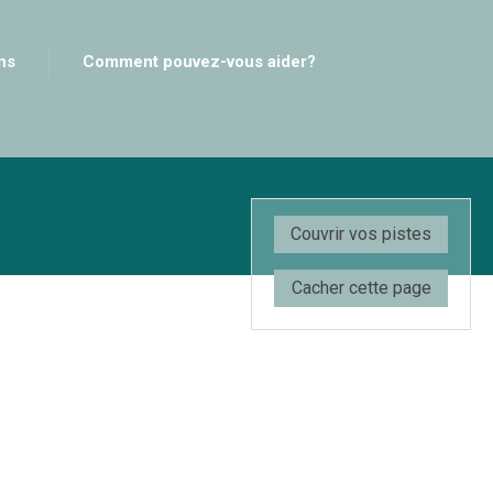
ns
Comment pouvez-vous aider?
Accueil
À propos
Services
SERVICES
FORMATIONS
Couvrir vos pistes
Ressources
Communications
Cacher cette page
Comment pouvez-vous
aider?
Contact
COMMENT FAIRE UN
SIGNALEMENT
NOS COORDONNÉES