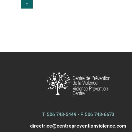
+
T.
506 743-5449
• F.
506 743-6673
directrice@centrepreventionviolence.com